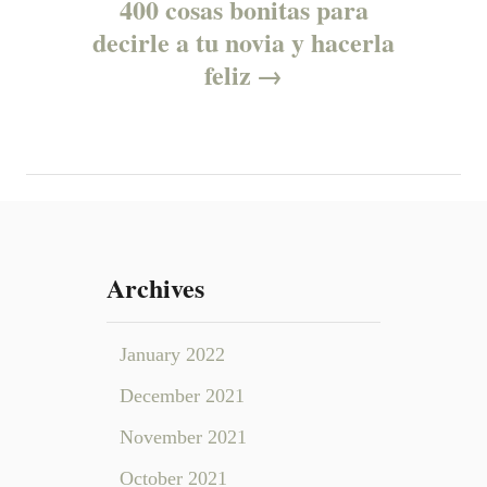
400 cosas bonitas para
a
decirle a tu novia y hacerla
v
feliz
i
g
a
t
Archives
i
January 2022
o
December 2021
n
November 2021
October 2021