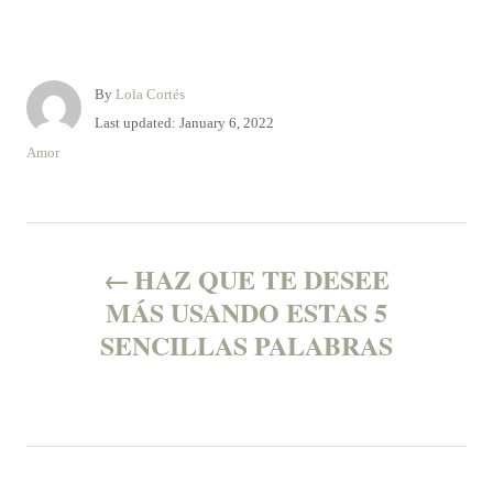
A
By
Lola Cortés
u
P
Last updated:
January 6, 2022
t
o
C
Amor
h
s
a
o
t
t
r
e
e
P
d
g
o
o
HAZ QUE TE DESEE
n
o
r
MÁS USANDO ESTAS 5
i
SENCILLAS PALABRAS
e
s
s
t
n