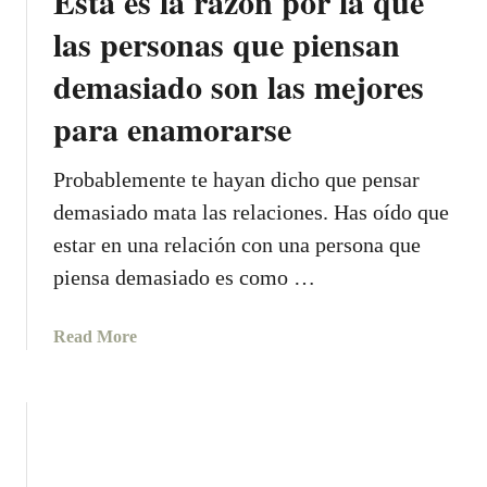
Esta es la razón por la que
j
a
las personas que piensan
o
s
r
demasiado son las mejores
b
(
o
para enamorarse
s
n
e
i
g
Probablemente te hayan dicho que pensar
t
ú
a
demasiado mata las relaciones. Has oído que
n
s
estar en una relación con una persona que
s
p
piensa demasiado es como …
u
a
s
r
i
a
Read More
a
g
b
d
n
o
e
o
u
c
d
t
i
e
E
r
l