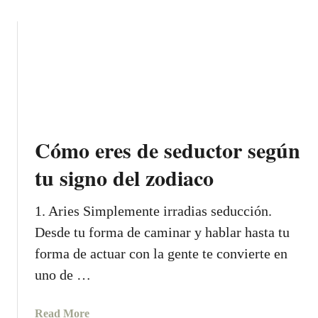
s
j
o
e
e
e
u
r
d
t
d
e
C
o
t
ó
n
e
m
a
x
o
r
t
s
s
Cómo eres de seductor según
o
a
u
y
b
tu signo del zodiaco
l
é
e
a
l
r
m
1. Aries Simplemente irradias seducción.
t
q
e
Desde tu forma de caminar y hablar hasta tu
e
u
n
e
e
forma de actuar con la gente te convierte en
t
n
e
a
uno de …
v
s
b
i
e
l
a
Read More
a