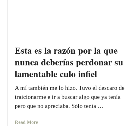
e
e
t
l
l
H
a
i
A
s
z
Z
p
Q
e
U
Esta es la razón por la que
r
E
s
T
nunca deberías perdonar su
o
E
n
lamentable culo infiel
D
a
E
s
S
A mí también me lo hizo. Tuvo el descaro de
q
E
traicionarme e ir a buscar algo que ya tenía
u
E
pero que no apreciaba. Sólo tenía …
e
M
p
Á
i
S
a
Read More
e
U
b
n