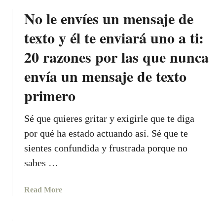
S
o
s
No le envíes un mensaje de
A
u
a
N
t
texto y él te enviará uno a ti:
n
D
E
d
O
s
20 razones por las que nunca
e
E
t
envía un mensaje de texto
m
S
a
a
T
e
primero
s
A
s
i
S
l
a
Sé que quieres gritar y exigirle que te diga
5
a
d
por qué ha estado actuando así. Sé que te
S
r
o
E
a
sientes confundida y frustrada porque no
s
N
z
sabes …
o
C
ó
n
I
n
l
a
Read More
L
p
a
b
L
o
s
o
A
r