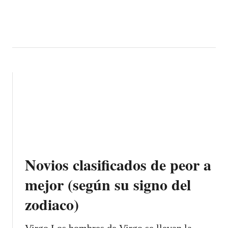
T
C
Ó
M
O
T
E
F
A
S
T
I
D
Novios clasificados de peor a
I
mejor (según su signo del
A
R
zodiaco)
Á
U
N