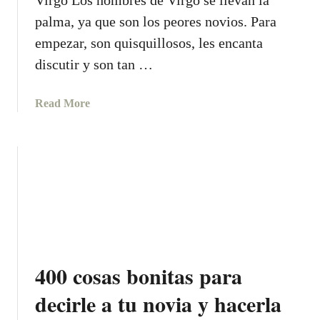
Virgo Los hombres de Virgo se llevan la
C
palma, ya que son los peores novios. Para
H
empezar, son quisquillosos, les encanta
I
discutir y son tan …
C
O
a
S
Read More
b
E
o
G
u
Ú
t
N
N
S
o
U
v
S
i
I
o
G
400 cosas bonitas para
s
N
c
O
decirle a tu novia y hacerla
l
D