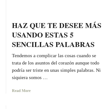
s
l
z
t
e
o
a
a
d
e
t
HAZ QUE TE DESEE MÁS
i
s
u
a
l
n
USANDO ESTAS 5
c
a
o
SENCILLAS PALABRAS
o
r
v
)
a
i
z
a
Tendemos a complicar las cosas cuando se
ó
y
trata de los asuntos del corazón aunque todo
n
h
podría ser triste en unas simples palabras. Ni
p
a
siquiera somos …
o
c
r
e
l
r
a
Read More
a
l
b
q
a
o
u
f
u