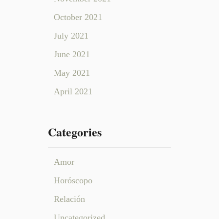
z
a
m
o
October 2021
d
e
d
d
July 2021
r
i
e
o
a
a
June 2021
c
m
May 2021
o
a
r
April 2021
a
a
l
Categories
g
u
i
Amor
e
Horóscopo
n
c
Relación
o
n
Uncategorized