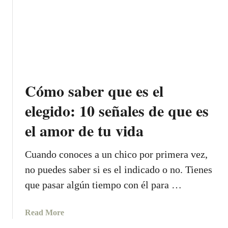
m
u
S
l
e
t
P
a
j
N
A
q
o
o
L
u
r
l
A
e
e
e
B
n
s
e
R
u
Cómo saber que es el
p
n
A
n
a
v
elegido: 10 señales de que es
S
c
r
í
a
el amor de tu vida
a
e
d
e
s
e
n
u
Cuando conoces a un chico por primera vez,
b
a
n
e
no puedes saber si es el indicado o no. Tienes
m
m
r
que pasar algún tiempo con él para …
o
e
í
r
n
a
a
s
a
Read More
s
r
a
b
p