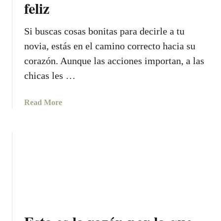
feliz
a
E
s
L
i
Z
Si buscas cosas bonitas para decirle a tu
f
O
novia, estás en el camino correcto hacia su
i
D
corazón. Aunque las acciones importan, a las
c
I
chicas les …
a
A
d
C
o
O
a
Read More
s
b
d
o
e
u
p
t
e
4
o
0
r
0
a
c
m
o
e
s