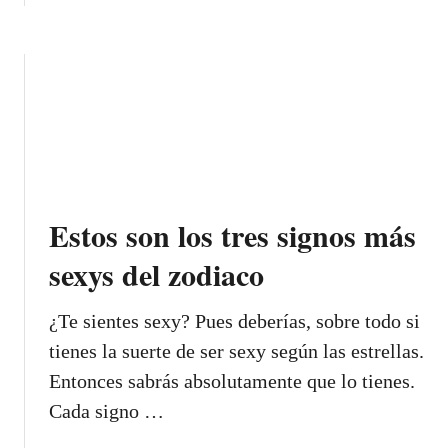
l
e
b
r
e
c
o
á
l
u
u
u
e
l
t
n
g
o
C
o
i
i
ó
a
d
n
m
t
o
f
o
i
:
i
e
:
1
e
Estos son los tres signos más
r
2
0
l
e
sexys del zodiaco
0
s
s
r
e
d
a
ñ
¿Te sientes sexy? Pues deberías, sobre todo si
e
z
a
tienes la suerte de ser sexy según las estrellas.
s
o
l
e
Entonces sabrás absolutamente que lo tienes.
n
e
d
e
Cada signo …
s
u
s
d