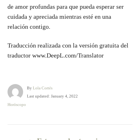
de amor profundas para que pueda esperar ser
cuidada y apreciada mientras esté en una
relación contigo.
Traducción realizada con la versión gratuita del
traductor www.DeepL.com/Translator
A
By
Lola Cortés
u
P
Last updated:
January 4, 2022
t
o
C
Horóscopo
h
s
a
o
t
t
r
e
e
P
d
g
o
o