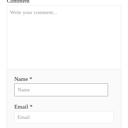
t
Comment
i
o
n
Name *
Email *