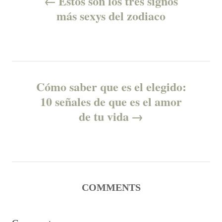
Estos son los tres signos
n
o
r
más sexys del zodiaco
i
e
s
s
t
n
Cómo saber que es el elegido:
10 señales de que es el amor
a
de tu vida
v
i
g
COMMENTS
a