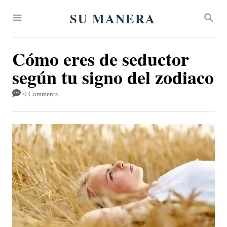
S
SU MANERA
S
k
E
A
i
R
Cómo eres de seductor
p
C
H
según tu signo del zodiaco
t
o
0 Comments
C
o
n
t
e
n
t