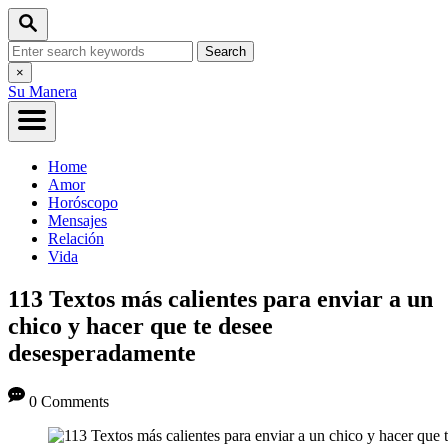
Skip
Search
to
Search
Content
for:
Close
×
Search
Su Manera
Home
Amor
Horóscopo
Mensajes
Relación
Vida
113 Textos más calientes para enviar a un
chico y hacer que te desee
desesperadamente
0 Comments