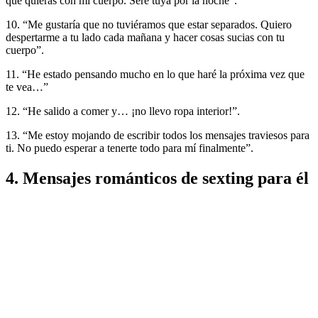
que quieras con mi cuerpo. Seré tuya por la noche”.
10. “Me gustaría que no tuviéramos que estar separados. Quiero
despertarme a tu lado cada mañana y hacer cosas sucias con tu
cuerpo”.
11. “He estado pensando mucho en lo que haré la próxima vez que
te vea…”
12. “He salido a comer y… ¡no llevo ropa interior!”.
13. “Me estoy mojando de escribir todos los mensajes traviesos para
ti. No puedo esperar a tenerte todo para mí finalmente”.
4. Mensajes románticos de sexting para él