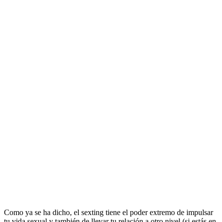
Como ya se ha dicho, el sexting tiene el poder extremo de impulsar
tu vida sexual y también de llevar tu relación a otro nivel (si estás en