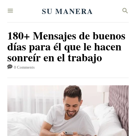
S
SU MANERA
S
k
E
A
i
R
180+ Mensajes de buenos
p
C
H
días para él que le hacen
t
sonreír en el trabajo
o
C
0 Comments
o
n
t
e
n
t