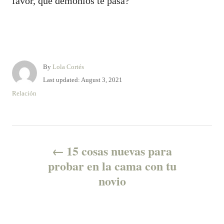
favor, qué demonios te pasa?
A
By
Lola Cortés
u
P
Last updated:
August 3, 2021
t
o
C
Relación
h
s
a
o
t
t
r
e
e
P
d
g
o
o
15 cosas nuevas para
n
o
r
probar en la cama con tu
i
novio
e
s
s
t