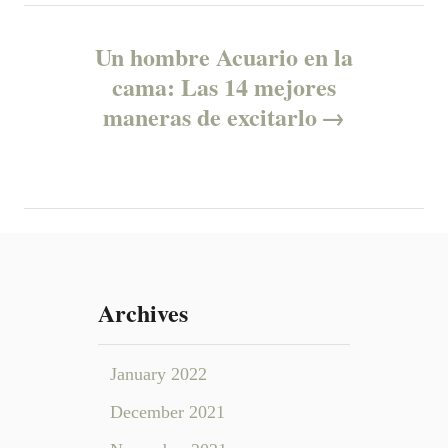
n
Un hombre Acuario en la
a
cama: Las 14 mejores
v
maneras de excitarlo
i
g
a
t
Archives
i
January 2022
o
December 2021