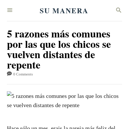
S
SU MANERA
S
k
E
A
i
R
5 razones más comunes
p
C
H
por las que los chicos se
t
vuelven distantes de
o
C
repente
o
0 Comments
n
t
e
n
t
Hace sólo un mes, erais la pareja más feliz del