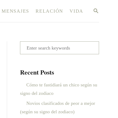
S
MENSAJES
RELACIÓN
VIDA
E
A
R
C
H
S
e
a
Recent Posts
r
c
Cómo te fastidiará un chico según su
h
signo del zodiaco
f
Novios clasificados de peor a mejor
o
(según su signo del zodiaco)
r