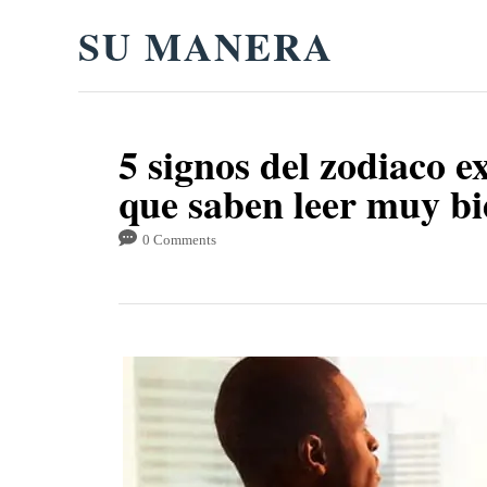
S
SU MANERA
k
i
p
5 signos del zodiaco 
t
que saben leer muy bi
o
C
0 Comments
o
n
t
e
n
t