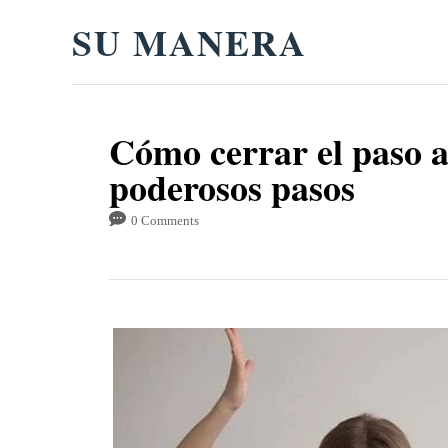
S
SU MANERA
k
i
p
Cómo cerrar el paso a
t
poderosos pasos
o
C
0 Comments
o
n
t
e
n
t