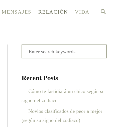
S
MENSAJES
RELACIÓN
VIDA
E
A
R
C
H
S
e
a
Recent Posts
r
c
Cómo te fastidiará un chico según su
h
signo del zodiaco
f
Novios clasificados de peor a mejor
o
(según su signo del zodiaco)
r