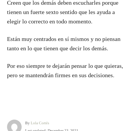
Creen que los demás deben escucharles porque
tienen un fuerte sexto sentido que les ayuda a
elegir lo correcto en todo momento.
Están muy centrados en sí mismos y no piensan
tanto en lo que tienen que decir los demás.
Por eso siempre te dejarán pensar lo que quieras,
pero se mantendrán firmes en sus decisiones.
A
By
Lola Cortés
u
P
Last updated:
December 23, 2021