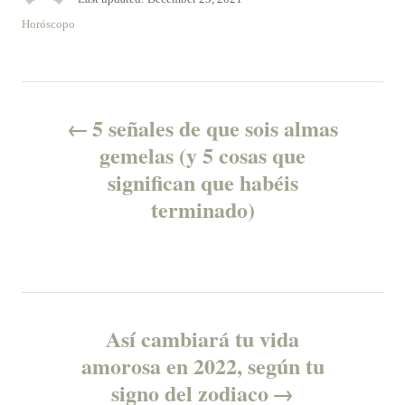
t
o
C
Horóscopo
h
s
a
o
t
t
r
e
e
P
d
g
o
o
5 señales de que sois almas
n
o
r
gemelas (y 5 cosas que
i
significan que habéis
e
s
s
terminado)
t
n
a
Así cambiará tu vida
v
amorosa en 2022, según tu
signo del zodiaco