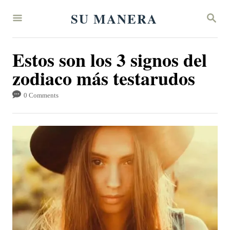
S
SU MANERA
S
k
E
A
i
R
Estos son los 3 signos del
p
C
H
zodiaco más testarudos
t
o
0 Comments
C
o
n
t
e
n
t