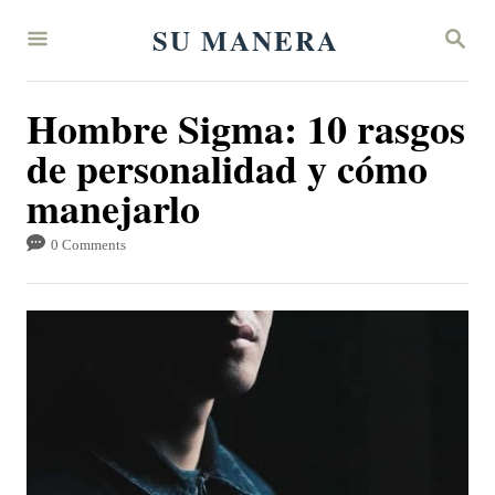
S
SU MANERA
S
k
E
A
i
R
Hombre Sigma: 10 rasgos
p
C
H
de personalidad y cómo
t
manejarlo
o
C
0 Comments
o
n
t
e
n
t