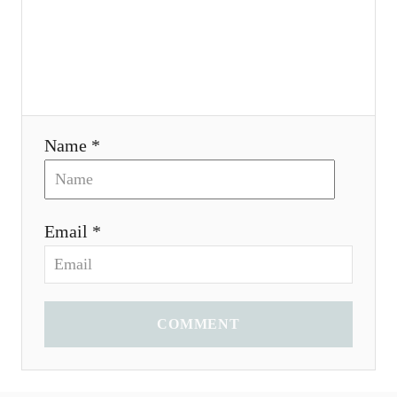
n
Name *
Email *
COMMENT