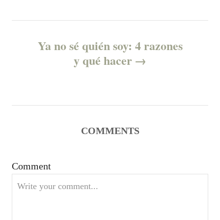
n
a
Ya no sé quién soy: 4 razones
v
y qué hacer
i
g
a
COMMENTS
t
Comment
i
o