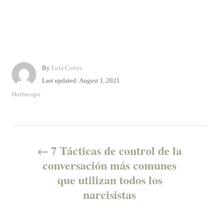
A
By
Lola Cortés
u
P
Last updated:
August 1, 2021
t
o
C
Horóscopo
h
s
a
o
t
t
r
e
e
P
d
g
o
o
7 Tácticas de control de la
n
o
r
conversación más comunes
i
que utilizan todos los
e
s
s
narcisistas
t