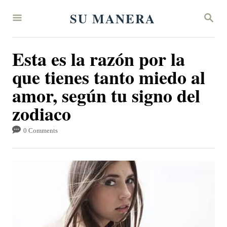
S
SU MANERA
S
k
E
A
i
R
Esta es la razón por la
p
C
H
que tienes tanto miedo al
t
amor, según tu signo del
o
C
zodiaco
o
0 Comments
n
t
e
n
t